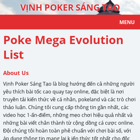
VỊNH POKER SÁNG TẠO
MENU
Poke Mega Evolution
List
About Us
Vịnh Poker Sáng Tạo là blog hướng đến cả những người
yêu thích bài tốc cao quay tay online, đặc biệt là nơi
truyền tải kiến thức về cá nhân, pokeland và các trò chơi
thảo luận. Chúng tôi cung cấp thông tin gần nhất, các
video học 1-ấn-điểm, những mẹo chơi hiệu quả nhất và
những bài viết chân thành từ cộng dồng cá cược online.
Đội chúng tôi hoàn toàn phê chuẩn với chơi bài số, với
áp dụng thông tin mang lại k iến thức tốt nhất cho độc