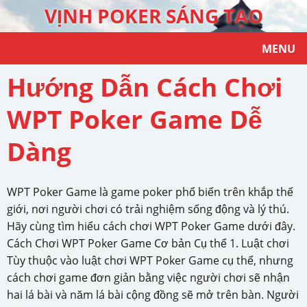
VỊNH POKER SÁNG TẠO
MENU
Hướng Dẫn Cách Chơi
WPT Poker Game Dễ
Dàng
WPT Poker Game là game poker phổ biến trên khắp thế
giới, nơi người chơi có trải nghiệm sống động và lý thú.
Hãy cùng tìm hiểu cách chơi WPT Poker Game dưới đây.
Cách Chơi WPT Poker Game Cơ bản Cụ thể 1. Luật chơi
Tùy thuộc vào luật chơi WPT Poker Game cụ thể, nhưng
cách chơi game đơn giản bằng việc người chơi sẽ nhận
hai lá bài và năm lá bài cộng đồng sẽ mở trên bàn. Người