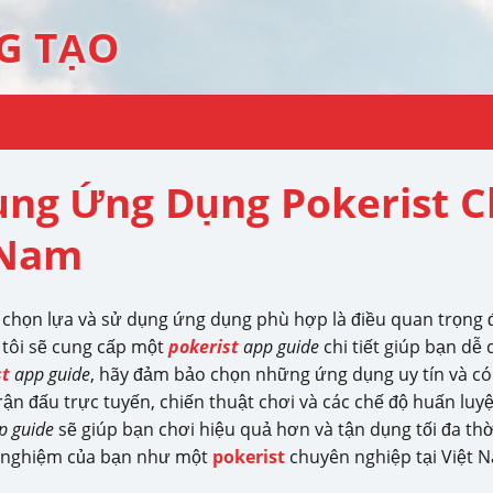
G TẠO
ng Ứng Dụng Pokerist C
t Nam
c chọn lựa và sử dụng ứng dụng phù hợp là điều quan trọng 
 tôi sẽ cung cấp một
pokerist
app guide
chi tiết giúp bạn dễ
st
app guide
, hãy đảm bảo chọn những ứng dụng uy tín và có 
ận đấu trực tuyến, chiến thuật chơi và các chế độ huấn luy
p guide
sẽ giúp bạn chơi hiệu quả hơn và tận dụng tối đa th
rải nghiệm của bạn như một
pokerist
chuyên nghiệp tại Việt 