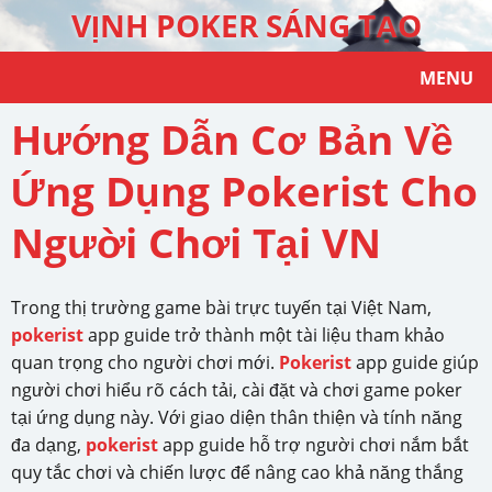
VỊNH POKER SÁNG TẠO
MENU
Hướng Dẫn Cơ Bản Về
Ứng Dụng Pokerist Cho
Người Chơi Tại VN
Trong thị trường game bài trực tuyến tại Việt Nam,
pokerist
app guide trở thành một tài liệu tham khảo
quan trọng cho người chơi mới.
Pokerist
app guide giúp
người chơi hiểu rõ cách tải, cài đặt và chơi game poker
tại ứng dụng này. Với giao diện thân thiện và tính năng
đa dạng,
pokerist
app guide hỗ trợ người chơi nắm bắt
quy tắc chơi và chiến lược để nâng cao khả năng thắng