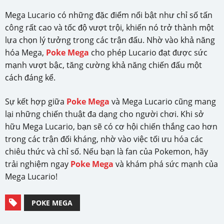
Mega Lucario có những đặc điểm nổi bật như chỉ số tấn
công rất cao và tốc độ vượt trội, khiến nó trở thành một
lựa chọn lý tưởng trong các trận đấu. Nhờ vào khả năng
hóa Mega,
Poke Mega
cho phép Lucario đạt được sức
mạnh vượt bậc, tăng cường khả năng chiến đấu một
cách đáng kể.
Sự kết hợp giữa
Poke Mega
và Mega Lucario cũng mang
lại những chiến thuật đa dạng cho người chơi. Khi sở
hữu Mega Lucario, bạn sẽ có cơ hội chiến thắng cao hơn
trong các trận đối kháng, nhờ vào việc tối ưu hóa các
chiêu thức và chỉ số. Nếu bạn là fan của Pokemon, hãy
trải nghiệm ngay
Poke Mega
và khám phá sức mạnh của
Mega Lucario!
POKE MEGA