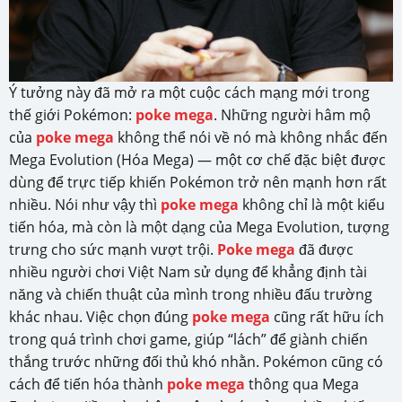
Ý tưởng này đã mở ra một cuộc cách mạng mới trong
thế giới Pokémon:
poke mega
. Những người hâm mộ
của
poke mega
không thể nói về nó mà không nhắc đến
Mega Evolution (Hóa Mega) — một cơ chế đặc biệt được
dùng để trực tiếp khiến Pokémon trở nên mạnh hơn rất
nhiều. Nói như vậy thì
poke mega
không chỉ là một kiểu
tiến hóa, mà còn là một dạng của Mega Evolution, tượng
trưng cho sức mạnh vượt trội.
Poke mega
đã được
nhiều người chơi Việt Nam sử dụng để khẳng định tài
năng và chiến thuật của mình trong nhiều đấu trường
khác nhau. Việc chọn đúng
poke mega
cũng rất hữu ích
trong quá trình chơi game, giúp “lách” để giành chiến
thắng trước những đối thủ khó nhằn. Pokémon cũng có
cách để tiến hóa thành
poke mega
thông qua Mega