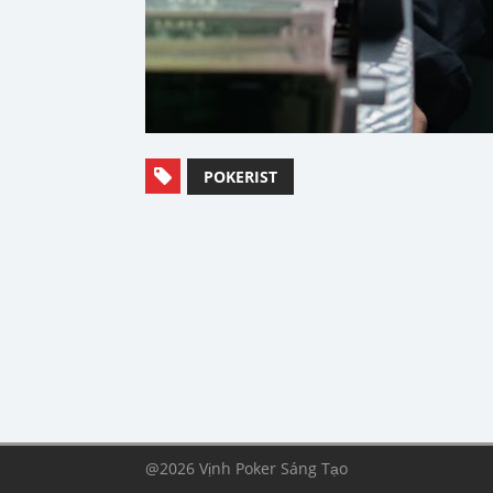
POKERIST
@2026 Vịnh Poker Sáng Tạo