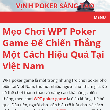
VỊNH POKER SÁNG TẠO
MENU
Mẹo Chơi WPT Poker
Game Để Chiến Thắng
Một Cách Hiệu Quả Tại
Việt Nam
WPT poker game là một trong những trò chơi poker phổ
biến tại Việt Nam, thu hút nhiều người chơi tham gia. Để
có thể chơi thành thạo và nâng cao khả năng chiến
thắng, mẹo chơi
WPT poker game
là điều không thể bỏ
qua. Đầu tiên, người chơi cần hiểu rõ luật chơi và cách