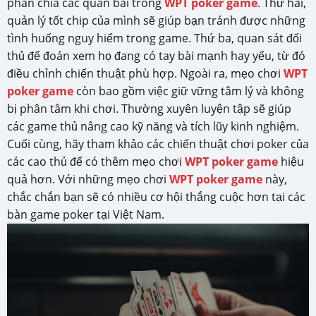
phân chia các quân bài trong
WPT poker game
. Thứ hai,
quản lý tốt chip của mình sẽ giúp bạn tránh được những
tình huống nguy hiểm trong game. Thứ ba, quan sát đối
thủ để đoán xem họ đang có tay bài mạnh hay yếu, từ đó
điều chỉnh chiến thuật phù hợp. Ngoài ra, mẹo chơi
WPT
poker game
còn bao gồm việc giữ vững tâm lý và không
bị phân tâm khi chơi. Thường xuyên luyện tập sẽ giúp
các game thủ nâng cao kỹ năng và tích lũy kinh nghiệm.
Cuối cùng, hãy tham khảo các chiến thuật chơi poker của
các cao thủ để có thêm mẹo chơi
WPT poker game
hiệu
quả hơn. Với những mẹo chơi
WPT poker game
này,
chắc chắn bạn sẽ có nhiều cơ hội thắng cuộc hơn tại các
bàn game poker tại Việt Nam.