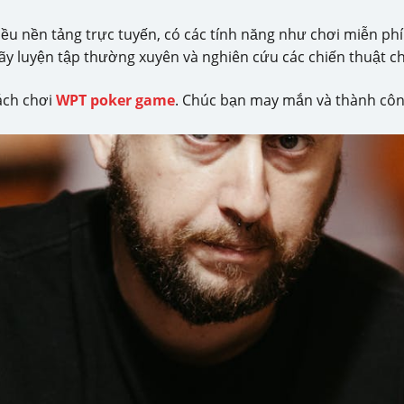
ều nền tảng trực tuyến, có các tính năng như chơi miễn phí 
hãy luyện tập thường xuyên và nghiên cứu các chiến thuật c
cách chơi
WPT poker game
. Chúc bạn may mắn và thành công