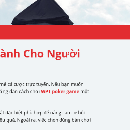
Dành Cho Người
m mê cá cược trực tuyến. Nếu bạn muốn
hướng dẫn cách chơi
WPT poker game
một
ật đặc biệt phù hợp để nâng cao cơ hội
iệu quả. Ngoài ra, việc chọn đúng bàn chơi