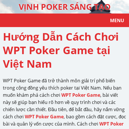
VỊNH POKER SÁNG TẠO
MENU
Hướng Dẫn Cách Chơi
WPT Poker Game tại
Việt Nam
WPT Poker Game đã trở thành môn giải trí phổ biến
trong cộng đồng yêu thích poker tại Việt Nam. Nếu bạn
muốn khám phá cách chơi
WPT Poker Game
, bài viết
này sẽ giúp bạn hiểu rõ hơn về quy trình chơi và các
chiến lược cần thiết. Đầu tiên, để bắt đầu, hãy nắm vững
cách chơi
WPT Poker Game
, bao gồm cách đặt cược, đọc
bài và quản lý vốn cược của mình. Cách chơi
WPT Poker