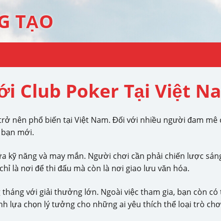
G TẠO
i Club Poker Tại Việt N
rở nên phổ biến tại Việt Nam. Đối với nhiều người đam mê 
t bạn mới.
ữa kỹ năng và may mắn. Người chơi cần phải chiến lược sáng 
ỉ là nơi để thi đấu mà còn là nơi giao lưu văn hóa.
 tháng với giải thưởng lớn. Ngoài việc tham gia, bạn còn có 
h lựa chọn lý tưởng cho những ai yêu thích thể loại trò chơ