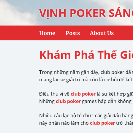
VỊNH POKER SÁN
Home
Posts
About Us
Khám Phá Thế Giớ
Trong những năm gần đây, club poker đã t
mang lại sự giải trí mà còn là cơ hội để kế
Điều thú vị về
club poker
là sự kết hợp gi
Những
club poker
games hấp dẫn không ch
Nhiều câu lạc bộ tổ chức các giải đấu hàng
này phần nào làm cho
club poker
trở thàn