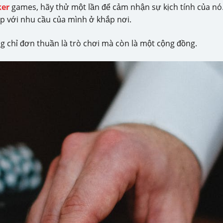
ker
games, hãy thử một lần để cảm nhận sự kịch tính của nó. 
ợp với nhu cầu của mình ở khắp nơi.
 chỉ đơn thuần là trò chơi mà còn là một cộng đồng.