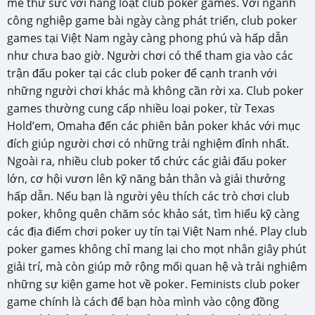
mê thử sức với hàng loạt club poker games. Với ngành
công nghiệp game bài ngày càng phát triển, club poker
games tại Việt Nam ngày càng phong phú và hấp dẫn
như chưa bao giờ. Người chơi có thể tham gia vào các
trận đấu poker tại các club poker để cạnh tranh với
những người chơi khác mà không cần rời xa. Club poker
games thường cung cấp nhiều loại poker, từ Texas
Hold’em, Omaha đến các phiên bản poker khác với mục
đích giúp người chơi có những trải nghiệm đỉnh nhất.
Ngoài ra, nhiều club poker tổ chức các giải đấu poker
lớn, cơ hội vươn lên kỹ năng bản thân và giải thưởng
hấp dẫn. Nếu bạn là người yêu thích các trò chơi club
poker, không quên chăm sóc khảo sát, tìm hiểu kỹ càng
các địa điểm chơi poker uy tín tại Việt Nam nhé. Play club
poker games không chỉ mang lại cho mọt nhân giây phút
giải trí, mà còn giúp mở rộng mối quan hệ và trải nghiệm
những sự kiện game hot về poker. Feminists club poker
game chính là cách để bạn hòa mình vào cộng đồng