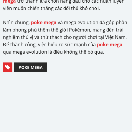
mega
trở thành lựa chọn hàng đầu cho các huấn luyện
viên muốn chiến thắng các đối thủ khó chơi.
Nhìn chung,
poke mega
và mega evolution đã góp phần
làm phong phú thêm thế giới Pokémon, mang đến trải
nghiệm thú vị và thử thách cho người chơi tại Việt Nam.
Để thành công, việc hiểu rõ sức mạnh của
poke mega
qua mega evolution là điều không thể bỏ qua.
POKE MEGA