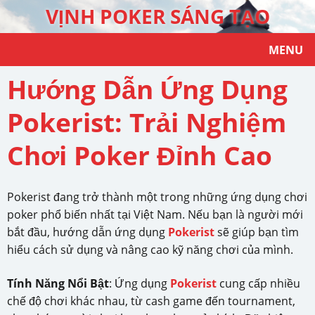
VỊNH POKER SÁNG TẠO
MENU
Hướng Dẫn Ứng Dụng
Pokerist: Trải Nghiệm
Chơi Poker Đỉnh Cao
Pokerist đang trở thành một trong những ứng dụng chơi
poker phổ biến nhất tại Việt Nam. Nếu bạn là người mới
bắt đầu, hướng dẫn ứng dụng
Pokerist
sẽ giúp bạn tìm
hiểu cách sử dụng và nâng cao kỹ năng chơi của mình.
Tính Năng Nổi Bật
: Ứng dụng
Pokerist
cung cấp nhiều
chế độ chơi khác nhau, từ cash game đến tournament,